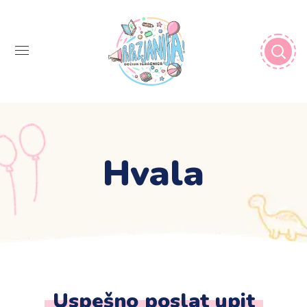
Hvala
Uspešno poslat upit