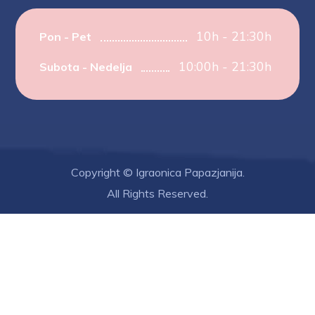
10h - 21:30h
Pon - Pet
10:00h - 21:30h
Subota - Nedelja
Copyright © Igraonica Papazjanija.
All Rights Reserved.