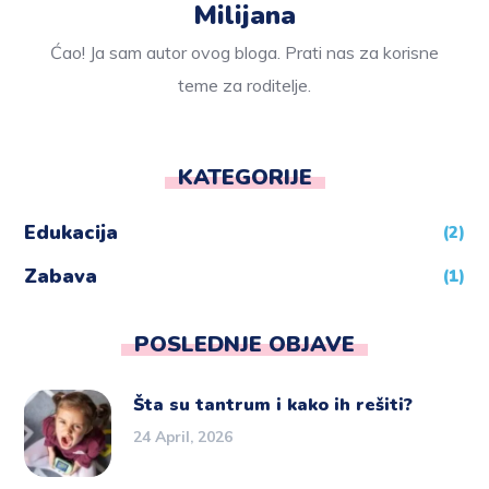
Milijana
Ćao! Ja sam autor ovog bloga. Prati nas za korisne
teme za roditelje.
KATEGORIJE
Edukacija
(2)
Zabava
(1)
POSLEDNJE OBJAVE
Šta su tantrum i kako ih rešiti?
24 April, 2026