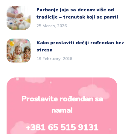
Farbanje jaja sa decom: više od
tradicije – trenutak koji se pamti
25 March, 2026
Kako proslaviti dečiji rođendan bez
stresa
19 February, 2026
Proslavite rođendan sa
nama!
+381 65 515 9131