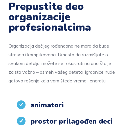
Prepustite deo
organizacije
profesionalcima
Organizacija dečijeg rođendana ne mora da bude
stresna i komplikovana. Umesto da razmišljate o
svakom detalju, možete se fokusirati na ono što je
zaista važno – osmeh vašeg deteta. Igraonice nude
gotova rešenja koja vam štede vreme i energiju:
animatori
prostor prilagođen deci