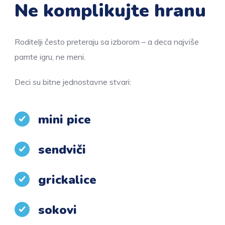
Ne komplikujte hranu
Roditelji često preteraju sa izborom – a deca najviše
pamte igru, ne meni.
Deci su bitne jednostavne stvari:
mini pice
sendviči
grickalice
sokovi