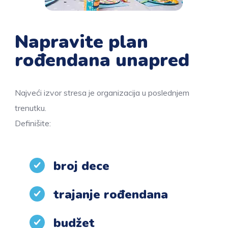
Napravite plan
rođendana unapred
Najveći izvor stresa je organizacija u poslednjem
trenutku.
Definišite:
broj dece
trajanje rođendana
budžet